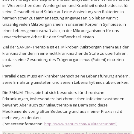
im Wesentlichen über Wohlergehen und Krankheit entscheidet, ist für
seine Gesundheit und Stärke auf eine Ansiedlung von Bakterien in
harmonischer Zusammensetzung angewiesen. So leben wir mit
unzählig vielen Mikroorganismen in unserem Körper in Symbiose, in
einer Lebensgemeinschaft also, in der Mikroorganismen für uns
unverzichtbare Arbeit für den Stoffwechsel leisten.
Ziel der SANUM- Therapie ist es, Mikroben (Mikroorganismen) aus der
krankmachenden in eine nicht krankmachende Stufe zu überführen,
so dass eine Gesundung des Trägerorganismus (Patient) eintreten
kann.
Parallel dazu muss ein kranker Mensch seine Lebensführung ändern,
seine Ernährung umstellen und seinen Lebensrhythmus überdenken.
Die SANUM- Therapie hat sich besonders für chronische
Erkrankungen, insbesondere bei chronischen Infektionszuständen
bewährt. Aber auch zur Milieutherapie im Darm sind diese
Medikamente von größter Bedeutung und aus meiner Praxis nicht
mehr weg zu denken.
(Patienteninformation:
http://www.sanum.com/43/literatur.html
)
© 2016-2018 LIFE HEILPRAKTIKER │
Impressum
│
Datenschutzerklärung